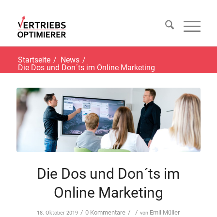
Startseite
/
News
/
Die Dos und Don´ts im Online Marketing
Die Dos und Don´ts im
Online Marketing
/
0 Kommentare
/
/
Emil Müller
18. Oktober 2019
von