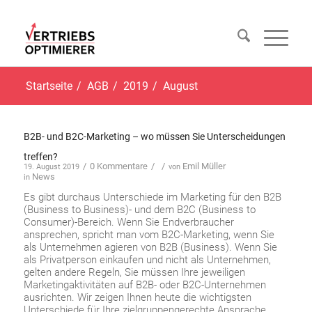
Startseite
/
AGB
/
2019
/
August
B2B- und B2C-Marketing – wo müssen Sie Unterscheidungen
treffen?
/
0 Kommentare
/
/
Emil Müller
19. August 2019
von
News
in
Es gibt durchaus Unterschiede im Marketing für den B2B
(Business to Business)- und dem B2C (Business to
Consumer)-Bereich. Wenn Sie Endverbraucher
ansprechen, spricht man vom B2C-Marketing, wenn Sie
als Unternehmen agieren von B2B (Business). Wenn Sie
als Privatperson einkaufen und nicht als Unternehmen,
gelten andere Regeln, Sie müssen Ihre jeweiligen
Marketingaktivitäten auf B2B- oder B2C-Unternehmen
ausrichten. Wir zeigen Ihnen heute die wichtigsten
Unterschiede für Ihre zielgruppengerechte Ansprache.