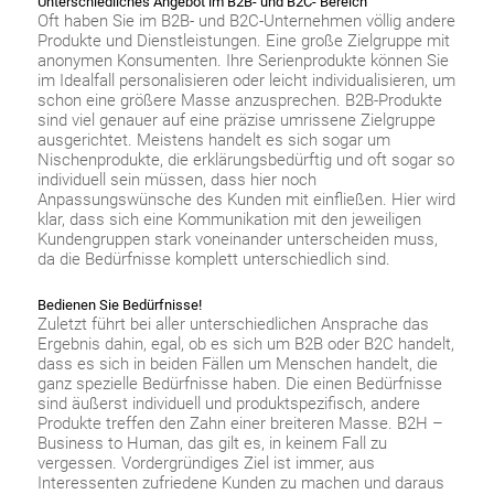
Unterschiedliches Angebot im B2B- und B2C- Bereich
Oft haben Sie im B2B- und B2C-Unternehmen völlig andere
Produkte und Dienstleistungen. Eine große Zielgruppe mit
anonymen Konsumenten. Ihre Serienprodukte können Sie
im Idealfall personalisieren oder leicht individualisieren, um
schon eine größere Masse anzusprechen. B2B-Produkte
sind viel genauer auf eine präzise umrissene Zielgruppe
ausgerichtet. Meistens handelt es sich sogar um
Nischenprodukte, die erklärungsbedürftig und oft sogar so
individuell sein müssen, dass hier noch
Anpassungswünsche des Kunden mit einfließen. Hier wird
klar, dass sich eine Kommunikation mit den jeweiligen
Kundengruppen stark voneinander unterscheiden muss,
da die Bedürfnisse komplett unterschiedlich sind.
Bedienen Sie Bedürfnisse!
Zuletzt führt bei aller unterschiedlichen Ansprache das
Ergebnis dahin, egal, ob es sich um B2B oder B2C handelt,
dass es sich in beiden Fällen um Menschen handelt, die
ganz spezielle Bedürfnisse haben. Die einen Bedürfnisse
sind äußerst individuell und produktspezifisch, andere
Produkte treffen den Zahn einer breiteren Masse. B2H –
Business to Human, das gilt es, in keinem Fall zu
vergessen. Vordergründiges Ziel ist immer, aus
Interessenten zufriedene Kunden zu machen und daraus