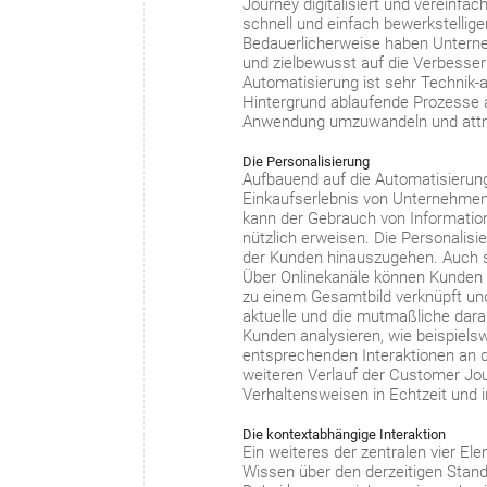
Journey digitalisiert und vereinf
schnell und einfach bewerkstellig
Bedauerlicherweise haben Unterne
und zielbewusst auf die Verbesse
Automatisierung ist sehr Technik
Hintergrund ablaufende Prozesse 
Anwendung umzuwandeln und attrak
Die Personalisierung
Aufbauend auf die Automatisierung 
Einkaufserlebnis von Unternehmen 
kann der Gebrauch von Information
nützlich erweisen. Die Personalisi
der Kunden hinauszugehen. Auch s
Über Onlinekanäle können Kunden 
zu einem Gesamtbild verknüpft und
aktuelle und die mutmaßliche dar
Kunden analysieren, wie beispiels
entsprechenden Interaktionen an
weiteren Verlauf der Customer Jo
Verhaltensweisen in Echtzeit und i
Die kontextabhängige Interaktion
Ein weiteres der zentralen vier El
Wissen über den derzeitigen Stand