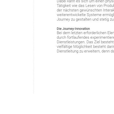
Dabei kann es sich um einen phys
Tätigkeit wie das Lesen von Produ
der nächsten gewünschten Intera
weiterentwickelte Systeme ermögl
Journey zu gestalten und stetig z
Die Journey-Innovation
Bei dem letzten erforderlichen Ele
durch fortlaufendes experimentier
Dienstleistungen. Das Ziel besteh
vielfältige Möglichkeit besteht da
Dienstleitung zu erweitern, denn da