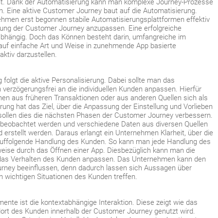
acht. Dank der Automatisierung kann man komplexe Journey-Prozesse
en. Eine aktive Customer Journey baut auf die Automatisierung.
hmen erst begonnen stabile Automatisierungsplattformen effektiv
rung der Customer Journey anzupassen. Eine erfolgreiche
-abhängig. Doch das Können besteht darin, umfangreiche im
auf einfache Art und Weise in zunehmende App basierte
tiv darzustellen.
folgt die aktive Personalisierung. Dabei sollte man das
verzögerungsfrei an die individuellen Kunden anpassen. Hierfür
en aus früheren Transaktionen oder aus anderen Quellen sich als
erung hat das Ziel, über die Anpassung der Einstellung und Vorlieben
ollen dies die nächsten Phasen der Customer Journey verbessern.
beobachtet werden und verschiedene Daten aus diversen Quellen
 erstellt werden. Daraus erlangt ein Unternehmen Klarheit, über die
auffolgende Handlung des Kunden. So kann man jede Handlung des
weise durch das Öffnen einer App. Diesbezüglich kann man die
 das Verhalten des Kunden anpassen. Das Unternehmen kann den
urney beeinflussen, denn dadurch lassen sich Aussagen über
n wichtigen Situationen des Kunden treffen.
emente ist die kontextabhängige Interaktion. Diese zeigt wie das
ort des Kunden innerhalb der Customer Journey genutzt wird.