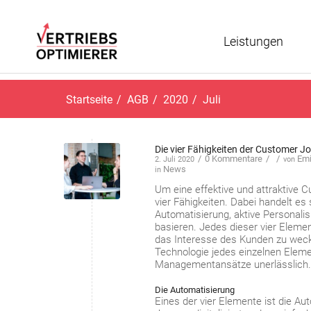
Leistungen
Startseite
/
AGB
/
2020
/
Juli
Die vier Fähigkeiten der Customer J
/
0 Kommentare
/
/
Emi
2. Juli 2020
von
News
in
Um eine effektive und attraktive 
vier Fähigkeiten. Dabei handelt es
Automatisierung, aktive Personalis
basieren. Jedes dieser vier Elemen
das Interesse des Kunden zu wecke
Technologie jedes einzelnen Eleme
Managementansätze unerlässlich.
Die Automatisierung
Eines der vier Elemente ist die A