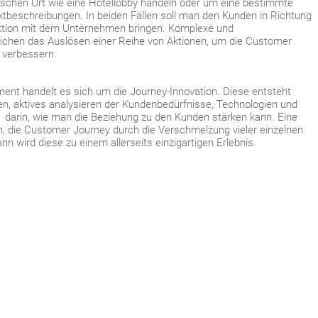
ischen Ort wie eine Hotellobby handeln oder um eine bestimmte
ktbeschreibungen. In beiden Fällen soll man den Kunden in Richtung
ktion mit dem Unternehmen bringen. Komplexe und
ichen das Auslösen einer Reihe von Aktionen, um die Customer
u verbessern.
ment handelt es sich um die Journey-Innovation. Diese entsteht
en, aktives analysieren der Kundenbedürfnisse, Technologien und
t darin, wie man die Beziehung zu den Kunden stärken kann. Eine
rin, die Customer Journey durch die Verschmelzung vieler einzelnen
nn wird diese zu einem allerseits einzigartigen Erlebnis.