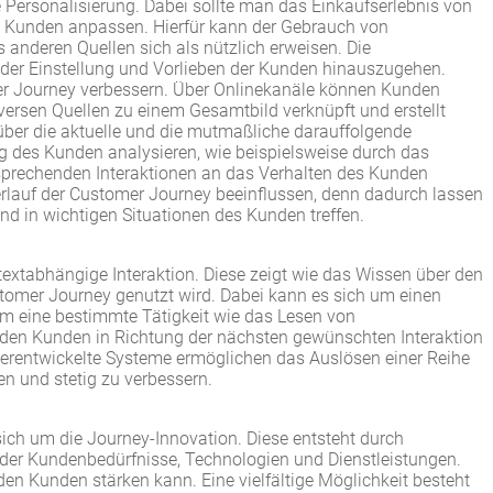
e Personalisierung. Dabei sollte man das Einkaufserlebnis von
n Kunden anpassen. Hierfür kann der Gebrauch von
 anderen Quellen sich als nützlich erweisen. Die
 der Einstellung und Vorlieben der Kunden hinauszugehen.
er Journey verbessern. Über Onlinekanäle können Kunden
ersen Quellen zu einem Gesamtbild verknüpft und erstellt
über die aktuelle und die mutmaßliche darauffolgende
des Kunden analysieren, wie beispielsweise durch das
sprechenden Interaktionen an das Verhalten des Kunden
lauf der Customer Journey beeinflussen, denn dadurch lassen
nd in wichtigen Situationen des Kunden treffen.
ntextabhängige Interaktion. Diese zeigt wie das Wissen über den
stomer Journey genutzt wird. Dabei kann es sich um einen
um eine bestimmte Tätigkeit wie das Lesen von
 den Kunden in Richtung der nächsten gewünschten Interaktion
rentwickelte Systeme ermöglichen das Auslösen einer Reihe
n und stetig zu verbessern.
sich um die Journey-Innovation. Diese entsteht durch
n der Kundenbedürfnisse, Technologien und Dienstleistungen.
en Kunden stärken kann. Eine vielfältige Möglichkeit besteht