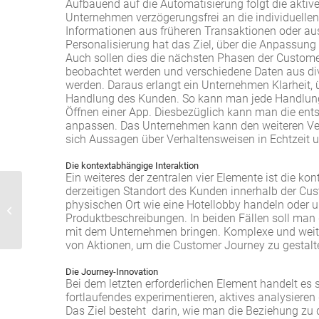
Aufbauend auf die Automatisierung folgt die aktiv
Unternehmen verzögerungsfrei an die individuelle
Informationen aus früheren Transaktionen oder aus
Personalisierung hat das Ziel, über die Anpassung
Auch sollen dies die nächsten Phasen der Custom
beobachtet werden und verschiedene Daten aus div
werden. Daraus erlangt ein Unternehmen Klarheit, 
Handlung des Kunden. So kann man jede Handlung 
Öffnen einer App. Diesbezüglich kann man die ent
anpassen. Das Unternehmen kann den weiteren Ver
sich Aussagen über Verhaltensweisen in Echtzeit u
Die kontextabhängige Interaktion
Ein weiteres der zentralen vier Elemente ist die ko
derzeitigen Standort des Kunden innerhalb der Cu
Was sind die Aufgaben
physischen Ort wie eine Hotellobby handeln oder 
Produktbeschreibungen. In beiden Fällen soll man
und Ziele im Vertrieb
mit dem Unternehmen bringen. Komplexe und weite
von Aktionen, um die Customer Journey zu gestalte
Die Journey-Innovation
Bei dem letzten erforderlichen Element handelt es 
fortlaufendes experimentieren, aktives analysiere
Das Ziel besteht darin, wie man die Beziehung zu d