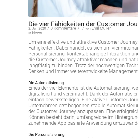
Die vier Fähigkeiten der Customer Jo
/
0 Kommentare
/
/
Emil Müller
2. Juli 2020
von
News
in
Um eine effektive und attraktive Customer Journey 
Fähigkeiten. Dabei handelt es sich um vier miteina
Personalisierung, kontextabhängige Interaktion und
die Customer Journey attraktiver machen und hat 
langfristig zu binden. Trotz der hochwertigen Tech
Denken und immer weiterentwickelte Managementa
Die Automatisierung
Eines der vier Elemente ist die Automatisierung, w
digitalisiert und vereinfacht. Dank der Automati
einfach bewerkstelligen. Eine aktive Customer Jou
Unternehmen erst begonnen stabile Automatisierun
der Customer Journey anzupassen. Eine erfolgreic
Können besteht darin, umfangreiche im Hintergrun
zunehmende App basierte Anwendung umzuwandeln 
Die Personalisierung