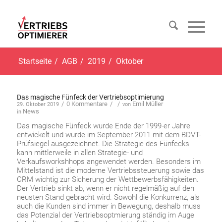
Startseite
/
AGB
/
2019
/
Oktober
Das magische Fünfeck der Vertriebsoptimierung
/
0 Kommentare
/
/
Emil Müller
29. Oktober 2019
von
News
in
Das magische Fünfeck wurde Ende der 1999-er Jahre
entwickelt und wurde im September 2011 mit dem BDVT-
Prüfsiegel ausgezeichnet. Die Strategie des Fünfecks
kann mittlerweile in allen Strategie- und
Verkaufsworkshhops angewendet werden. Besonders im
Mittelstand ist die moderne Vertriebssteuerung sowie das
CRM wichtig zur Sicherung der Wettbewerbsfähigkeiten.
Der Vertrieb sinkt ab, wenn er nicht regelmäßig auf den
neusten Stand gebracht wird. Sowohl die Konkurrenz, als
auch die Kunden sind immer in Bewegung, deshalb muss
das Potenzial der Vertriebsoptmierung ständig im Auge