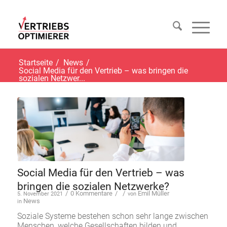
Startseite
/
News
/
Social Media für den Vertrieb – was bringen die
sozialen Netzwer...
Social Media für den Vertrieb – was
bringen die sozialen Netzwerke?
/
0 Kommentare
/
/
Emil Müller
5. November 2021
von
News
in
Soziale Systeme bestehen schon sehr lange zwischen
Menschen, welche Gesellschaften bilden und