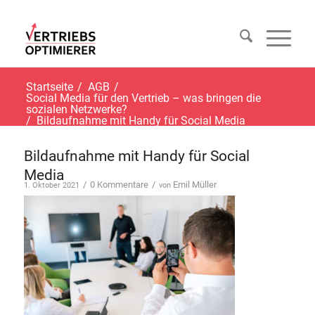
Startseite
/
AGB
/
Social Media für den Vertrieb – was bringen die
sozialen Netzwerke?
/
Bildaufnahme mit Handy für Social Media
Bildaufnahme mit Handy für Social
Media
/
0 Kommentare
/
Emil Müller
1. Oktober 2021
von