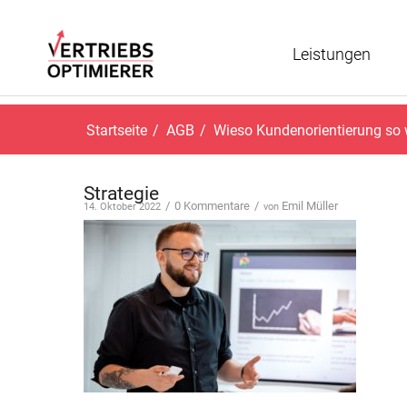
Leistungen
Startseite
/
AGB
/
Wieso Kundenorientierung so w
Strategie
/
0 Kommentare
/
Emil Müller
14. Oktober 2022
von