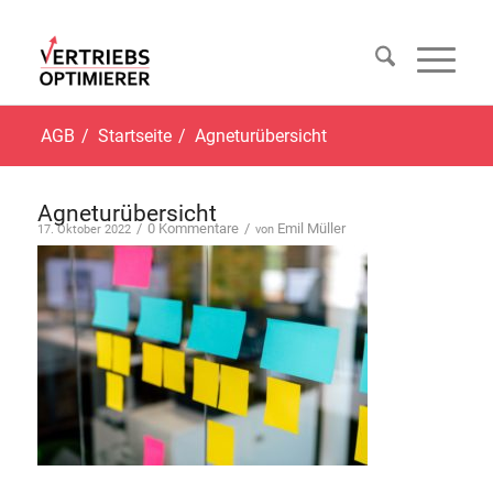
AGB
/
Startseite
/
Agneturübersicht
Agneturübersicht
/
0 Kommentare
/
Emil Müller
17. Oktober 2022
von