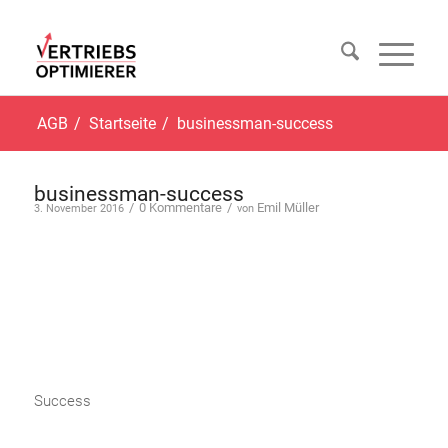
AGB
/
Startseite
/
businessman-success
businessman-success
/
0 Kommentare
/
Emil Müller
3. November 2016
von
Success