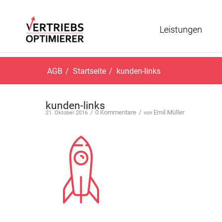
Leistungen
AGB
/
Startseite
/
kunden-links
kunden-links
/
0 Kommentare
/
Emil Müller
21. Oktober 2016
von