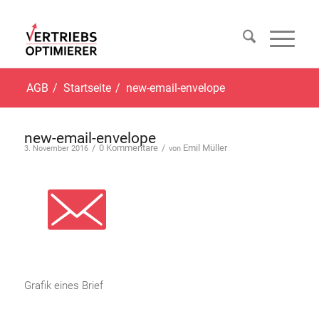
AGB
/
Startseite
/
new-email-envelope
new-email-envelope
/
0 Kommentare
/
Emil Müller
3. November 2016
von
Grafik eines Brief