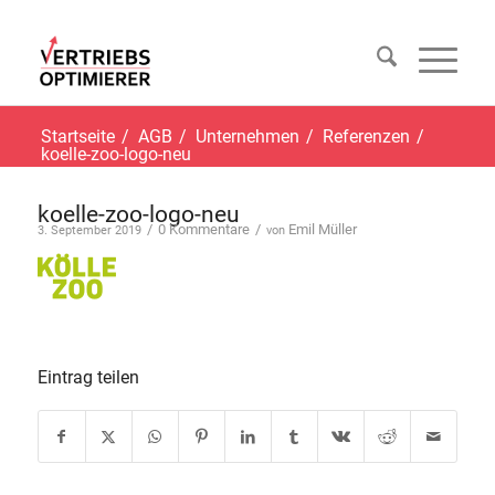
Startseite
/
AGB
/
Unternehmen
/
Referenzen
/
koelle-zoo-logo-neu
koelle-zoo-logo-neu
/
0 Kommentare
/
Emil Müller
3. September 2019
von
Eintrag teilen