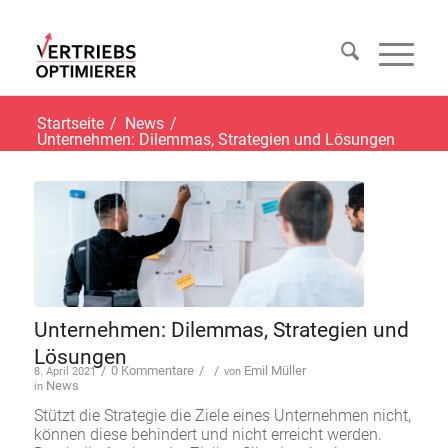
Startseite
/
News
/
Unternehmen: Dilemmas, Strategien und Lösungen
Unternehmen: Dilemmas, Strategien und
Lösungen
/
0 Kommentare
/
/
Emil Müller
8. April 2021
von
News
in
Stützt die Strategie die Ziele eines Unternehmen nicht,
können diese behindert und nicht erreicht werden.