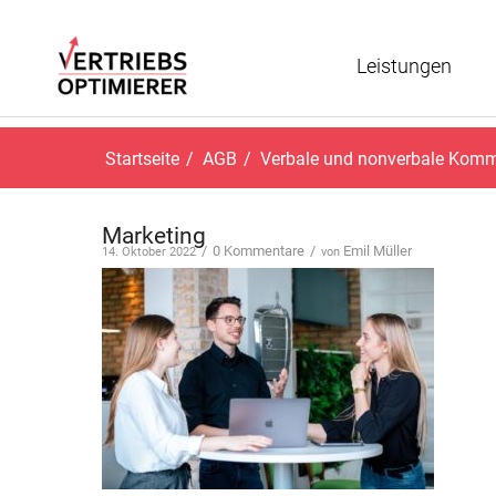
Leistungen
Startseite
/
AGB
/
Verbale und nonverbale Kommu
Marketing
/
0 Kommentare
/
Emil Müller
14. Oktober 2022
von