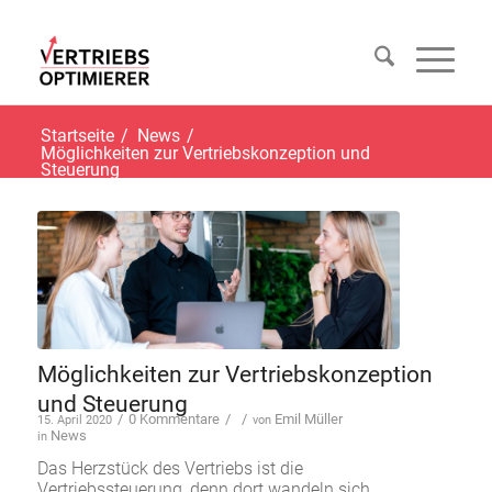
Startseite
/
News
/
Möglichkeiten zur Vertriebskonzeption und
Steuerung
Möglichkeiten zur Vertriebskonzeption
und Steuerung
/
0 Kommentare
/
/
Emil Müller
15. April 2020
von
News
in
Das Herzstück des Vertriebs ist die
Vertriebssteuerung, denn dort wandeln sich