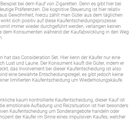
eispiel bei dem Kauf von Zigaretten. Denn es gibt hier bei
tige Präferenzen. Die kognitive Steuerung ist hier relativ
 aus Gewohnheit, hierzu zählt man Güter aus dem täglichen
le wirkt sich positiv auf diese Kaufentscheidungsprozesse
 somit immer wieder durchgeführt werden, verlangen keinen
ine dem Konsumenten während der Kaufabwicklung in den Weg
n.
 hat das Consideration Set. Hier kenn der Käufer nur eine
h Lust und Laune. Der Konsument kauft die Güter, indem er
eckt, das Involvement bei dieser Kaufentscheidung ist also
nd eine bewährte Entscheidungsregel, es gibt jedoch keine
i einer limitierten Kaufentscheidung um Wiederholungskäufe.
kliche kaum kontrollierte Kaufentscheidung, dieser Kauf ist
e emotionale Aufladung und Reizsituation ist hier besonders
ulsiven Kaufentscheidung um Sonderangebote handeln oder
rozent der Käufer im Sinne eines impulsiven Kaufes, welcher