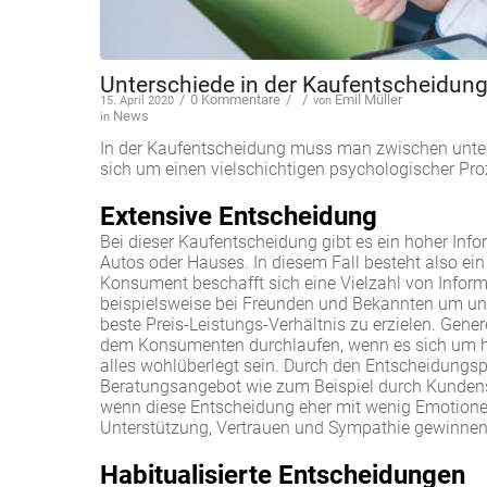
Unterschiede in der Kaufentscheidun
/
0 Kommentare
/
/
Emil Müller
15. April 2020
von
News
in
In der Kaufentscheidung muss man zwischen unters
sich um einen vielschichtigen psychologischer Pr
Extensive Entscheidung
Bei dieser Kaufentscheidung gibt es ein hoher Info
Autos oder Hauses. In diesem Fall besteht also ein
Konsument beschafft sich eine Vielzahl von Informa
beispielsweise bei Freunden und Bekannten um und 
beste Preis-Leistungs-Verhältnis zu erzielen. Genere
dem Konsumenten durchlaufen, wenn es sich um h
alles wohlüberlegt sein. Durch den Entscheidung
Beratungsangebot wie zum Beispiel durch Kundens
wenn diese Entscheidung eher mit wenig Emotione
Unterstützung, Vertrauen und Sympathie gewinnen
Habitualisierte Entscheidungen