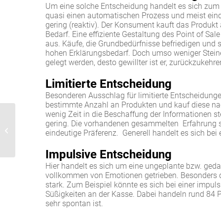
Um eine solche Entscheidung handelt es sich zum B
quasi einen automatischen Prozess und meist eindeu
gering (reaktiv). Der Konsument kauft das Produkt
Bedarf. Eine effiziente Gestaltung des Point of Sa
aus. Käufe, die Grundbedürfnisse befriedigen und
hohen Erklärungsbedarf. Doch umso weniger Ste
gelegt werden, desto gewillter ist er, zurückzukehre
Limitierte Entscheidung
Besonderen Ausschlag für limitierte Entscheidungen
bestimmte Anzahl an Produkten und kauf diese nac
wenig Zeit in die Beschaffung der Informationen st
gering. Die vorhandenen gesammelten Erfahrung si
Zufriedene Kunden sind
eindeutige Präferenz. Generell handelt es sich be
gefährliche Kunden
Impulsive Entscheidung
Hier handelt es sich um eine ungeplante bzw. gedan
vollkommen von Emotionen getrieben. Besonders di
stark. Zum Beispiel könnte es sich bei einer imp
Süßigkeiten an der Kasse. Dabei handeln rund 84 P
sehr spontan ist.