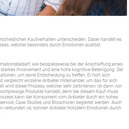
g
chiedlichen Kaufverhalten unterscheiden. Dabei handelt es
ozess, welcher besonders durch Emotionen auslöst.
rmationsbedarf, wie beispielsweise bei der Anschaffung eines
 starkes Involvement und eine hohe kognitive Beteiligung. Der
tionen, um seine Entscheidung zu treffen. Er hört sich
vergleicht einzelne Anbieter miteinander, um das für sich
ll wird dieser Prozess, welcher sehr zeitintensiv ist dann von
ochpreisige Produkte handelt, denn bei diesem Kauf muss
sprozess kann der Konsument vom Anbieter durch ein hohes
ervice, Case Studies und Broschüren begleitet werden. Auch
n verbunden ist, können Anbieter trotzdem Emotionen durch
.